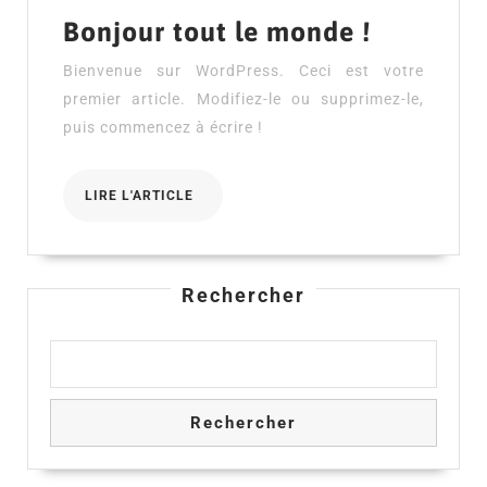
Bonjour
Bonjour tout le monde !
tout
Bienvenue sur WordPress. Ceci est votre
le
premier article. Modifiez-le ou supprimez-le,
monde !
puis commencez à écrire !
LIRE
LIRE L'ARTICLE
L'ARTICLE
Rechercher
Rechercher