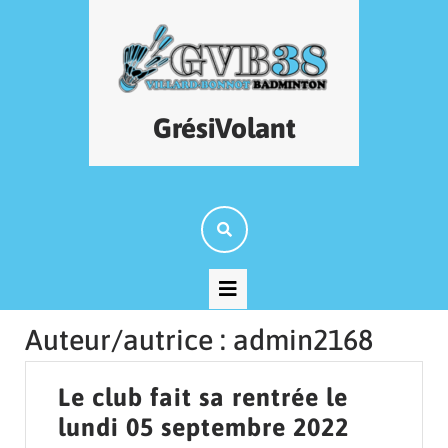
Skip
to
content
GrésiVolant
Open
Button
Auteur/autrice :
admin2168
Le club fait sa rentrée le
Le
lundi 05 septembre 2022