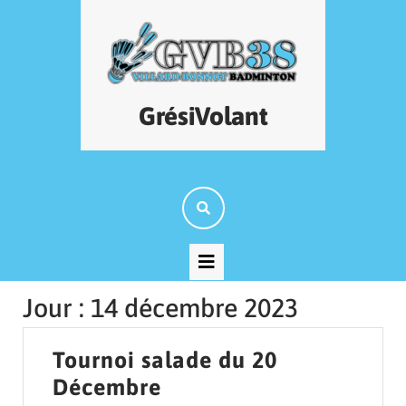
Skip
to
content
GrésiVolant
Open
Button
Jour :
14 décembre 2023
Tournoi salade du 20
Tournoi
Décembre