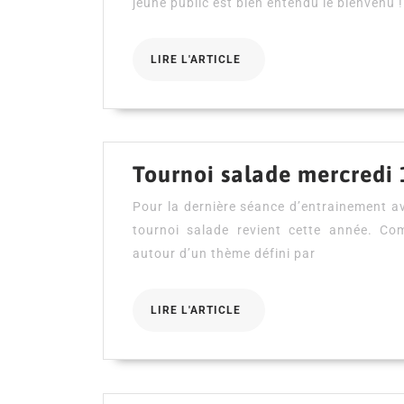
jeune public est bien entendu le bienvenu !
LIRE
LIRE L'ARTICLE
L'ARTICLE
Tournoi salade mercredi 
Pour la dernière séance d’entrainement av
tournoi salade revient cette année. Co
autour d’un thème défini par
LIRE
LIRE L'ARTICLE
L'ARTICLE