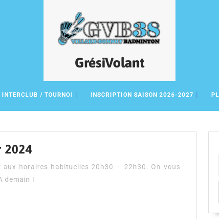
GrésiVolant
INTERCLUB / TOURNOI
INSCRIPTION SAISON 2026-2027
PL
Ouverture
r 2024
Jeudi
r aux horaires habituelles 20h30 – 22h30. On vous
4
A demain !
Janvier
2024