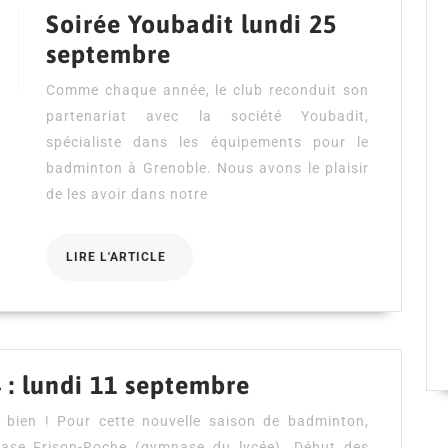
Soirée Youbadit lundi 25
Soirée
septembre
Youbadit
Comme chaque année, le club reconduit son
lundi
partenariat avec la société Youbadit,
25
spécialiste dans les équipements pour le
septembre
badminton à Grenoble. Nous avons le plaisir
de les avoir dans notre
LIRE
LIRE L'ARTICLE
L'ARTICLE
Rentrée
 : lundi 11 septembre
saison
n bien ! Pour cette nouvelle saison de badminton,
2023-
nase Frison-Roche (gymnase du lycée). Début des