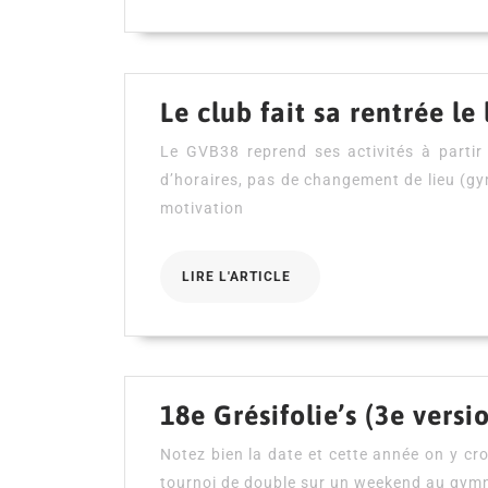
Le club fait sa rentrée l
Le GVB38 reprend ses activités à parti
d’horaires, pas de changement de lieu (
motivation
LIRE
LIRE L'ARTICLE
L'ARTICLE
18e Grésifolie’s (3e versio
Notez bien la date et cette année on y cr
tournoi de double sur un weekend au gy