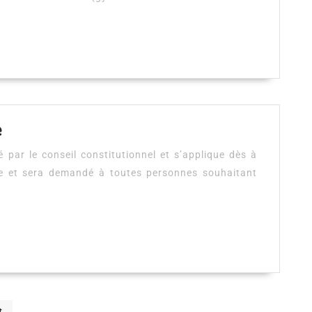
version)
les
16
et
17
avril
Pass
e
2022
sanitaire
é par le conseil constitutionnel et s’applique dès à
!
obligatoire
ire et sera demandé à toutes personnes souhaitant
t