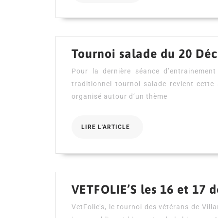
Tournoi salade du 20 Dé
Pour la dernière séance d’entrainement
traditionnel tournoi salade revient cet
organisé autour d’un thème
LIRE
LIRE L'ARTICLE
L'ARTICLE
VETFOLIE’S les 16 et 17 
VetFolie’s, le tournoi des vétérans de Vill