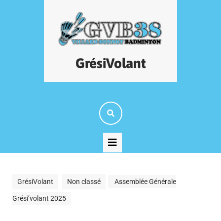
Skip
to
content
GrésiVolant
Open
Button
GrésiVolant
Non classé
Assemblée Générale
Grési’volant 2025